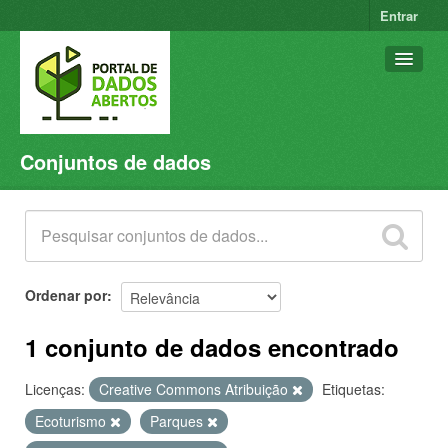
Entrar
Conjuntos de dados
Conjuntos de dados
Organizações
Grupos
Sobre
Ordenar por
1 conjunto de dados encontrado
Licenças:
Creative Commons Atribuição
Etiquetas:
Ecoturismo
Parques