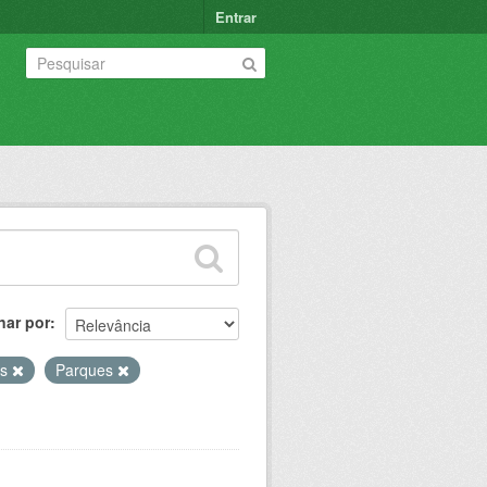
Entrar
nar por
es
Parques