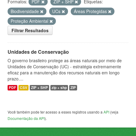
Formatos:
PDF
ZIP + SHP
Etiquetas:
Biodiversidade
UCs
Áreas Protegidas
Proteção Ambiental
Filtrar Resultados
Unidades de Conservação
O governo brasileiro protege as áreas naturais por meio de
Unidades de Conservação (UC) - estratégia extremamente
eficaz para a manutenção dos recursos naturais em longo
prazo....
PDF
CSV
ZIP + SHP
zip + shp
ZIP
Você também pode ter acesso a esses registros usando a
API
(veja
Documentação da API
).